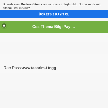
Bu web sitesi
Bedava-Sitem.com
ile ücretsiz oluşturuldu. Siz de kendi web
sitenizi ister misiniz?
ÜCRETSIZ KAYIT OL
Css-Thema Bilgi Paylaşım Platformu..
Rarr Pass:
www.tasarim-t.tr.gg