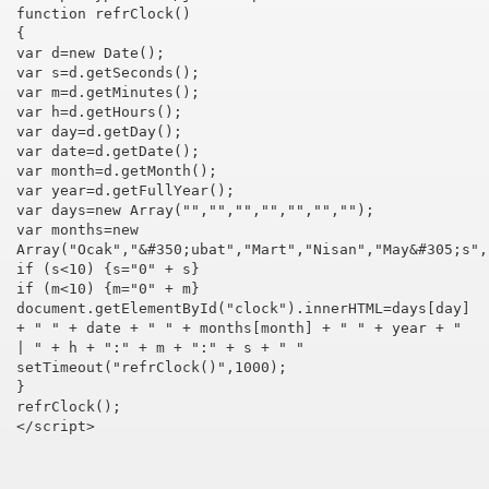
function refrClock()
{
var d=new Date();
var s=d.getSeconds();
var m=d.getMinutes();
var h=d.getHours();
var day=d.getDay();
var date=d.getDate();
var month=d.getMonth();
var year=d.getFullYear();
var days=new Array("","","","","","","");
var months=new
Array("Ocak","&#350;ubat","Mart","Nisan","May&#305;s",
if (s<10) {s="0" + s}
if (m<10) {m="0" + m}
document.getElementById("clock").innerHTML=days[day]
+ " " + date + " " + months[month] + " " + year + "
| " + h + ":" + m + ":" + s + " "
setTimeout("refrClock()",1000);
}
refrClock();
</script>