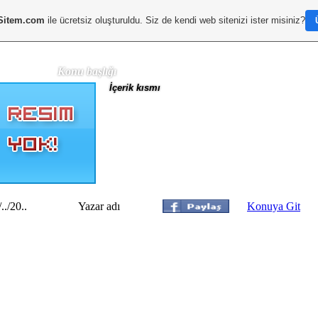
Sitem.com
ile ücretsiz oluşturuldu. Siz de kendi web sitenizi ister misiniz?
Konu başlığı
İçerik kısmı
/../20..
Yazar adı
Konuya Git