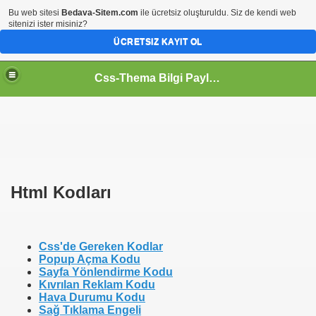
Bu web sitesi
Bedava-Sitem.com
ile ücretsiz oluşturuldu. Siz de kendi web
sitenizi ister misiniz?
ÜCRETSIZ KAYIT OL
Css-Thema Bilgi Paylaşım Platformu..
Html Kodları
Css'de Gereken Kodlar
Popup Açma Kodu
Sayfa Yönlendirme Kodu
Kıvrılan Reklam Kodu
Hava Durumu Kodu
Sağ Tıklama Engeli