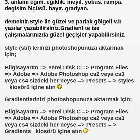
3. anlamı
egim. egiklik. meyil. yokus. rampa.
degisim ölçüsü. bayır. gradyan.
demektir.Style ile güzel ve parlak gölgeli v.b
yazılar yazabilirsiniz.Gradient te ise
çalışmalarınızda güzel geçişler yapabilirsiniz.
style (stil) lerinizi photoshopunuza aktarmak
için;
Bilgisayarım => Yerel Disk C => Program Files
=> Adobe => Adobe Photoshop cs2 veya cs3
veya cs4 sizdeki her neyse => Presets = > styles
klosörü içine atın
Gradientlerinizi photoshopunuza aktarmak için;
Bilgisayarım => Yerel Disk C => Program Files
=> Adobe => Adobe Photoshop cs2 veya cs3
veya cs4 sizdeki her neyse => Presets = >
Gradients klosörü içine atın