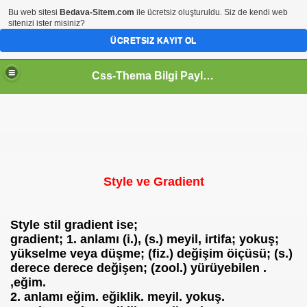
Bu web sitesi
Bedava-Sitem.com
ile ücretsiz oluşturuldu. Siz de kendi web
sitenizi ister misiniz?
ÜCRETSIZ KAYIT OL
Css-Thema Bilgi Paylaşım Platformu..
Style ve Gradient
Style stil gradient ise;
gradient;
1. anlamı
(i.), (s.) meyil, irtifa; yokuş;
yükselme veya düşme; (fiz.) değişim öiçüsü; (s.)
derece derece değişen; (zool.) yürüyebilen .
,eğim.
2. anlamı
eğim. eğiklik. meyil. yokuş.