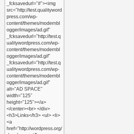
ndis adaylarına sorduğu sorular