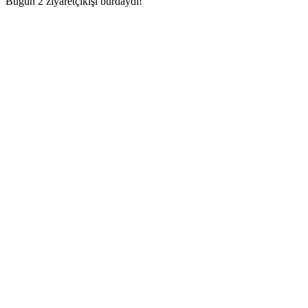
Bugün 2 ziyaretçikişi burdaydı!